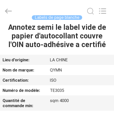
page
78G
blanche
Fournisseur.
Copyright
Labels de page blanche
©
2020
-
Annotez semi le label vide de
MAISON
2022
adhesivestickerlabels.com.
papier d'autocollant couvre
All
Rights
Reserved.
PRODUITS
l'OIN auto-adhésive a certifié
Developed
by
ECER
AU
Lieu d'origine:
LA CHINE
SUJET
Nom de marque:
QYMN
DE
Certification:
ISO
NOUS
Numéro de modèle:
TE3035
VISITE
Quantité de
sqm 4000
commande min:
D'USINE