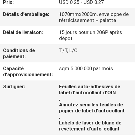
Prix:
USD 0.25 - USD 0.27
CONTRÔLE
Détails d'emballage:
1070mmx2000m, enveloppe de
rétrécissement + palette
DE
Délai de livraison:
15 jours pour un 20GP après
QUALITÉ
dépôt
Conditions de
T/T, L/C
CONTACTEZ-
paiement:
NOUS
Capacité
sqm 5 000 000 par mois
d'approvisionnement:
DEMANDEZ
Surligner:
Feuilles auto-adhésives de
UNE
label d'autocollant d'OIN
,
CITATION
Annotez semi les feuilles de
papier de label d'autocollant
,
Labels de laser de blanc de
revêtement d'auto-collant