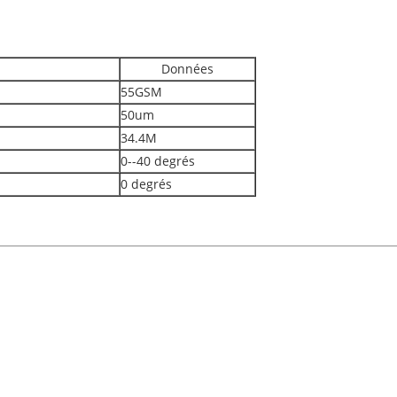
Données
55GSM
50um
34.4M
0--40 degrés
0 degrés