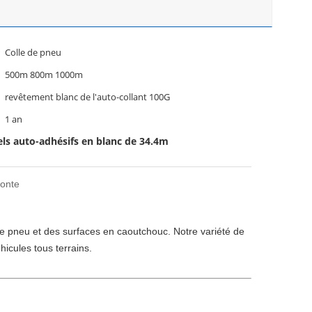
Colle de pneu
500m 800m 1000m
revêtement blanc de l'auto-collant 100G
1 an
els auto-adhésifs en blanc de 34.4m
fonte
de pneu et des surfaces en caoutchouc. Notre variété de 
icules tous terrains.