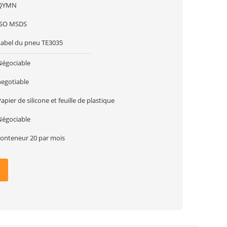
QYMN
ISO MSDS
Label du pneu TE3035
Négociable
negotiable
apier de silicone et feuille de plastique
Négociable
conteneur 20 par mois