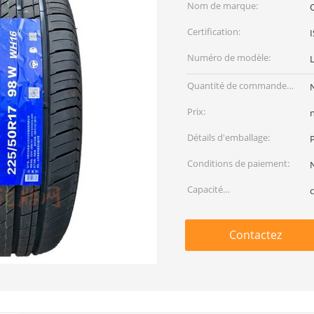
Nom de marque:
Certification:
Numéro de modèle:
Quantité de commande
min:
Prix:
Détails d'emballage:
P
Conditions de paiement:
Capacité
d'approvisionnement:
Contactez