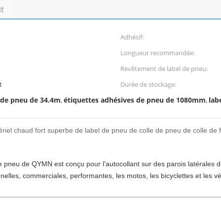
it
Adhésif:
Longueur recommandée:
Revêtement de label de pneu:
t
Durée de stockage:
 de pneu de 34.4m
étiquettes adhésives de pneu de 1080mm
lab
,
,
riel chaud fort superbe de label de pneu de colle de pneu de colle de 
 de pneu de QYMN est conçu pour l'autocollant sur des parois latérales 
lles, commerciales, performantes, les motos, les bicyclettes et les véh